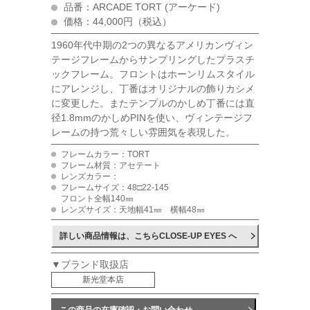
品番：ARCADE TORT (アーケード)
価格：44,000円（税込）
1960年代中期の2つの異なるアメリカンヴィン
テージフレームからサンプリングしたプラスチ
ックフレーム。フロントはホーンリムスタイル
にアレンジし、丁番はオリジナルの飾りカシメ
に変更した。またテンプルのかしめ丁番には直
径1.8mmのかしめPINを使い、ヴィンテージフ
レームの持つ荒々しい雰囲気を表現した。
フレームカラー：TORT
フレーム材質：アセテート
レンズカラー：
フレームサイズ：48□22-145
フロント全幅140㎜
レンズサイズ：天地幅41㎜ 横幅48㎜
詳しい商品情報は、こちらCLOSE-UP EYES へ
▼ブランド取扱店
新光堂本店
この商品の在庫確認・お問い合わせ