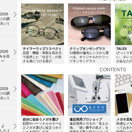
2026
ーツの調
18シリ
テイラーウィズリスペクト
クリップオンサングラス
TALEX
2026
品質・機能・美観を高次元
11種類の偏光レンズから選
びっくり
高みを目
で追求した「仕立て」の良
べる、オリジナルのクリッ
い、タレ
リー
さを身につける喜び
プオンサングラス
があなた
CONTENTS
2026
ーツの調
18シリ
自分に似合うメガネ選び
遠近両用プロショップ
メガネ豆
顔型やパーソナルカラーな
遠近両用メガネの「見え心
快適なメ
6」よ
どメガネ選びに役立つポイ
地」「使い勝手の良さ」を
っておき
したミ
ントを紹介します
追求する取り組みについて
知識やメ