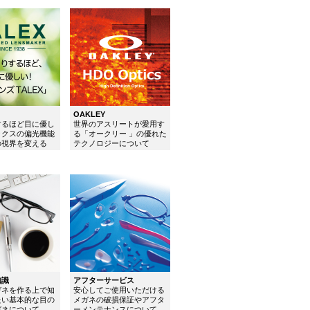
OAKLEY
するほど目に優し
世界のアスリートが愛用す
ックスの偏光機能
る「オークリー 」の優れた
の視界を変える
テクノロジーについて
知識
アフターサービス
ガネを作る上で知
安心してご使用いただける
たい基本的な目の
メガネの破損保証やアフタ
ガネについて
ーメンテナンスについて