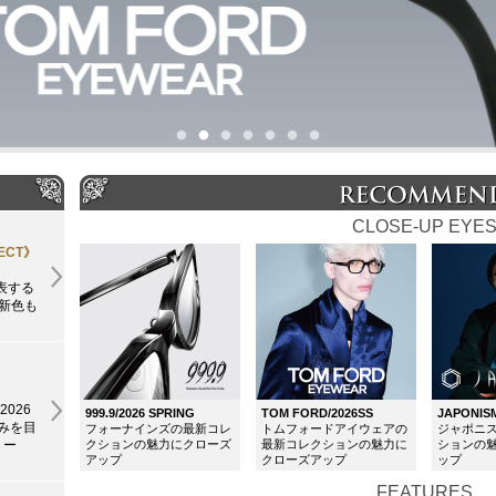
CLOSE-UP EYE
PECT》
表する
が新色も
2026
999.9/2026 SPRING
TOM FORD/2026SS
JAPONISM
高みを目
フォーナインズの最新コレ
トムフォードアイウェアの
ジャポニ
クションの魅力にクローズ
最新コレクションの魅力に
ションの
リー
アップ
クローズアップ
ップ
FEATURES