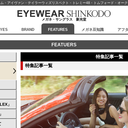
スム・アイヴァン・テイラーウィズリスペクト・
トレミー48・トムフォード・オー
メガネ・サングラス 新光堂
EYES
BRAND
FEATURES
メガネ豆知識
アフ
FEATUERS
特集記事一覧
特集記事一覧
LEX」
」
て