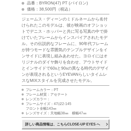
品番：BYRON(47) PT (バイロン)
価格：38,500円（税込）
ジェームス・ディーンのミドルネームから名付
けられたこのモデルは、彼が映画のオフショッ
トでデニス・ホッパーと共に写る写真の中で掛
けていたフレームからインスパイアされたモデ
ル。その伝説的なフレームに、90年代フレーム
が持つモードな雰囲気のテンプルデザインをイ
ンサイドに表現し組みあわせた。ヨロイにはオ
リジナルのダイヤ飾りを合わせ、アウトサイド
とインサイドで60sと90sの異なる時代のデザイ
ンが表現されるというEYEVANらしいタイムレ
スなMIXスタイルを完成させたモデル。
フレームカラー：PT
フレーム材質：アセテート
レンズカラー：
フレームサイズ：47□22-145
フロント全幅143㎜
レンズサイズ：天地幅38㎜ 横幅47㎜
詳しい商品情報は、こちらCLOSE-UP EYES へ