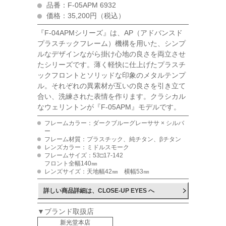
品番：F-05APM 6932
価格：35,200円（税込）
『F-04APMシリーズ』は、AP（アドバンスド
プラスチックフレーム）機構を用いた、シンプ
ルなデザインながら掛け心地の良さを両立させ
たシリーズです。薄く軽快に仕上げたプラスチ
ックフロントとソリッドな印象のメタルテンプ
ル。それぞれの異素材が互いの良さを引き立て
合い、洗練された表情を作ります。クラシカル
なウェリントンが『F-05APM』モデルです。
フレームカラー：ダークブルーグレーササ × シルバ
ー
フレーム材質：プラスチック、純チタン、βチタン
レンズカラー：ミドルスモーク
フレームサイズ：53□17-142
フロント全幅140㎜
レンズサイズ：天地幅42㎜ 横幅53㎜
詳しい商品詳細は、CLOSE-UP EYES へ
▼ブランド取扱店
新光堂本店