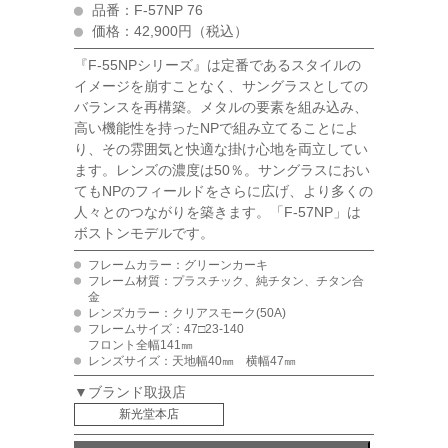
品番：F-57NP 76
価格：42,900円（税込）
『F-55NPシリーズ』は定番であるスタイルの
イメージを崩すことなく、サングラスとしての
バランスを再構築。メタルの要素を組み込み、
高い機能性を持ったNPで組み立てることによ
り、その雰囲気と快適な掛け心地を両立してい
ます。レンズの濃度は50％。サングラスにおい
てもNPのフィールドをさらに広げ、より多くの
人々とのつながりを築きます。「F-57NP」は
ボストンモデルです。
フレームカラー：グリーンカーキ
フレーム材質：プラスチック、純チタン、チタン合
金
レンズカラー：クリアスモーク(50A)
フレームサイズ：47□23-140
フロント全幅141㎜
レンズサイズ：天地幅40㎜ 横幅47㎜
▼ブランド取扱店
新光堂本店