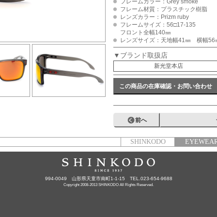
フレームカラー：Grey smoke
フレーム材質：プラスチック樹脂
レンズカラー：Prizm ruby
フレームサイズ：56□17-135
フロント全幅140㎜
レンズサイズ：天地幅41㎜ 横幅56
▼ブランド取扱店
新光堂本店
この商品の在庫確認・お問い合わせ
前へ
SHINKODO
EYEWEA
994-0049 山形県天童市南町1-1-15 TEL.023-654-9688
Copyright 2008-2013 SHINKODO All Rights Reserved.