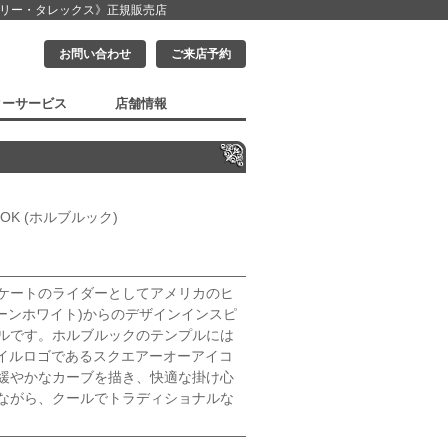
クリー・タレックス》
正規販売店
お問い合わせ
ご来店予約
ターサービス
店舗情報
ROOK (ホルブルック)
ケートのライダーとしてアメリカのヒ
ショーンホワイト)からのデザインインスピ
ルです。ホルブルックのテンプルには
タイルロゴであるスクエアーオーアイコ
緩やかなカーブを描き、快適な掛け心
ながら、クールでトラディショナルな