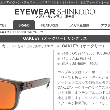
スム・アイヴァン・テイラーウィズリスペクト・
トレミー48・トムフォード・オー
メガネ・サングラス 新光堂
EYES
BRAND
FEATURES
メガネ豆知識
アフ
244-2856 HOLBROOK (ホルブルック)
OAKLEY（オークリー）サングラス
OAKLEY（オークリー）
カーソルを合わせると拡大します ▼
品番：OO9244-2856 HOLB
品目：Asia Fit 仕様
価格：28,490円（税込）
ホルブルックはスノーボード、ス
ーロ－でもあるShaunWhite(
レーションによって創られたモデ
OAKLEYオークリーのライフス
ンを採用、またテンプルエンドは
地を提供します。シンプルであり
スタイルが特徴的なモデルです。