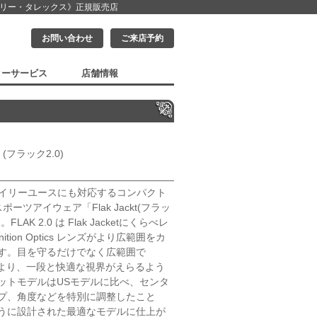
クリー・タレックス》
正規販売店
お問い合わせ
ご来店予約
ターサービス
店舗情報
0 (フラック2.0)
」はデイリーユースにも対応するコンパクト
ツアイウェア「Flak Jackt(フラッ
K 2.0 は Flak Jacketにくらべレ
ition Optics レンズがより広範囲をカ
す。目を守るだけでなく広範囲で
により、一段と快適な視界がえらるよう
ットモデルはUSモデルに比べ、センタ
プ、角度などを特別に調整したこと
うに設計された最適なモデルに仕上が