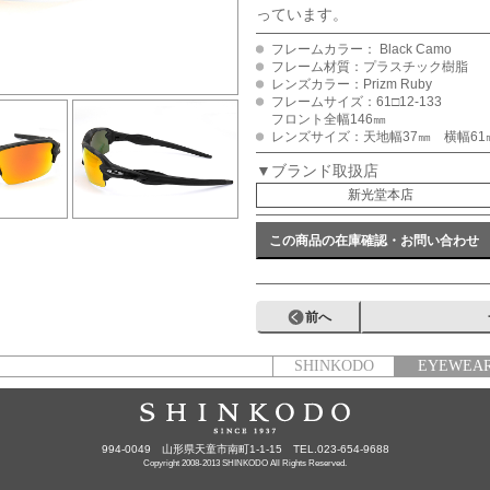
っています。
フレームカラー： Black Camo
フレーム材質：プラスチック樹脂
レンズカラー：Prizm Ruby
フレームサイズ：61□12-133
フロント全幅146㎜
レンズサイズ：天地幅37㎜ 横幅61
▼ブランド取扱店
新光堂本店
この商品の在庫確認・お問い合わせ
前へ
SHINKODO
EYEWEA
994-0049 山形県天童市南町1-1-15 TEL.023-654-9688
Copyright 2008-2013 SHINKODO All Rights Reserved.