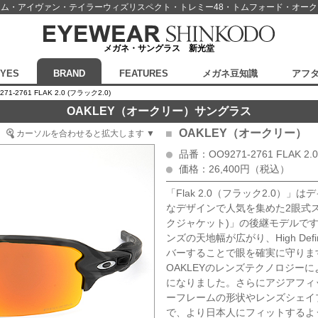
スム・アイヴァン・テイラーウィズリスペクト・
トレミー48・トムフォード・オー
メガネ・サングラス 新光堂
EYES
BRAND
FEATURES
メガネ豆知識
アフ
71-2761 FLAK 2.0 (フラック2.0)
OAKLEY（オークリー）サングラス
OAKLEY（オークリー）
カーソルを合わせると拡大します ▼
品番：OO9271-2761 FLAK 2.
価格：26,400円（税込）
「Flak 2.0（フラック2.0）
なデザインで人気を集めた2眼式スポー
クジャケット)」の後継モデルです。FLA
ンズの天地幅が広がり、High Defin
バーすることで眼を確実に守りま
OAKLEYのレンズテクノロジー
になりました。さらにアジアフィ
ーフレームの形状やレンズシェイ
で、より日本人にフィットするよ