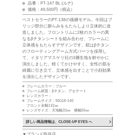
品番：PT-147 BL (ルナ)
価格：49,500円（税込）
ベストセラーのPT-138の後継モデル。今回はブ
リッジ部分に膨らみをもたらしより立体的に改
造しました。フロントリムに2枚のカラーの異
なるβチタンシートを組み合わせ、フレームに
立体感をもたらすデザインです。鎧はβチタン
のフローティングアーム方式パーツを採用し
て、イタリアマスケリ社の3層生地を鮮やかに
演出しました。軽くてかけやすく、女性の肌を
綺麗に引き立て、立体感を出すことで小顔効果
を演出したデザインです。
フレームカラー：ブルー
フレーム材質：βチタン、アセテート
レンズカラー：
フレームサイズ：50□16-140
フロント全幅132㎜
レンズサイズ：天地幅33㎜ 横幅50㎜
詳しい商品情報は、CLOSE-UP EYES へ
▼ブランド取扱店