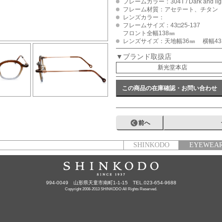
フレームカラー：304T / Dark and light
フレーム材質：アセテート、チタン
レンズカラー：
フレームサイズ：43□25-137
フロント全幅138㎜
レンズサイズ：天地幅36㎜ 横幅43
▼ブランド取扱店
新光堂本店
この商品の在庫確認・お問い合わせ
前へ
SHINKODO
EYEWEA
994-0049 山形県天童市南町1-1-15 TEL.023-654-9688
Copyright 2008-2013 SHINKODO All Rights Reserved.