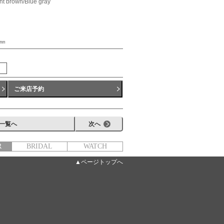
 brown/Blue gray
㎜
ご来店予約
一覧へ
次へ
R
BRIDAL
WATCH
▲ページトップへ