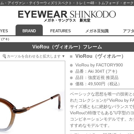
スム・アイヴァン・テイラーウィズリスペクト・
トレミー48・トムフォード・オー
メガネ・サングラス 新光堂
EYES
BRAND
FEATURES
メガネ豆知識
アフ
T (アキ)
VioRou（ヴィオルー）フレーム
VioRou（ヴィオルー）
カーソルを合わせると拡大します ▼
VioRou by FACTORY900
品番：Aki 304T (アキ)
品目：強度近視 推奨品
価格：49,500円（税込）
ベーシックな思想を唯一の技術と
れたコレクションが“VioRou by F
サイズ感ともに絶妙なバランスで
VioRouの特徴でもある"U字型
コンビネーションモデルです。カ
すすめなモデルです。