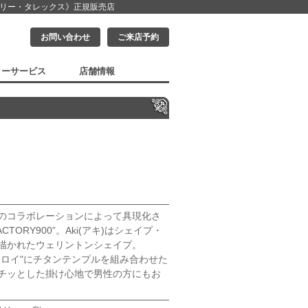
クリー・タレックス》
正規販売店
お問い合わせ
ご来店予約
ターサービス
店舗情報
のコラボレーションによって具現化さ
ACTORY900”。Aki(アキ)はシェイプ・
描かれたウェリントンシェイプ。
のヨロイ"にチタンテンプルを組み合わせた
チッとした掛け心地で男性の方にもお