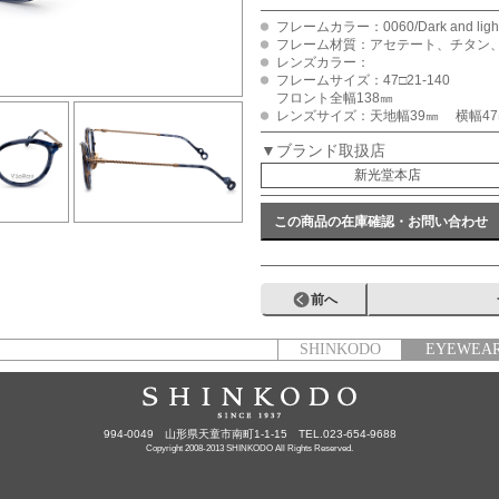
フレームカラー：0060/Dark and light m
フレーム材質：アセテート、チタン
レンズカラー：
フレームサイズ：47□21-140
フロント全幅138㎜
レンズサイズ：天地幅39㎜ 横幅47
▼ブランド取扱店
新光堂本店
この商品の在庫確認・お問い合わせ
前へ
SHINKODO
EYEWEA
994-0049 山形県天童市南町1-1-15 TEL.023-654-9688
Copyright 2008-2013 SHINKODO All Rights Reserved.