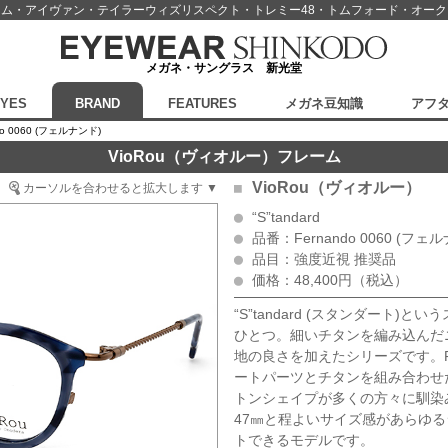
スム・アイヴァン・テイラーウィズリスペクト・
トレミー48・トムフォード・オー
メガネ・サングラス 新光堂
EYES
BRAND
FEATURES
メガネ豆知識
アフ
do 0060 (フェルナンド)
VioRou（ヴィオルー）フレーム
VioRou（ヴィオルー）
カーソルを合わせると拡大します ▼
“S”tandard
品番：Fernando 0060 (フェ
品目：強度近視 推奨品
価格：48,400円（税込）
“S”tandard (スタンダート
ひとつ。細いチタンを編み込んだ
地の良さを加えたシリーズです。Fe
ートパーツとチタンを組み合わせ
トンシェイプが多くの方々に馴染
47㎜と程よいサイズ感があらゆ
トできるモデルです。