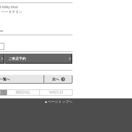
ilky blue
、ベータチタン
㎜
ご来店予約
一覧へ
次へ
R
BRIDAL
WATCH
▲ページトップへ