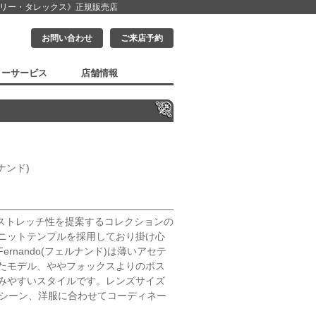
クリー・タレックス》
正規販売店
お問い合わせ
ご来店予約
ターサービス
店舗情報
ルナンド)
)というストレッチ性を提案するコレクションの
ニットテンプルを採用しており掛け心
rnando(フェルナンド)は薄いアセテ
たモデル、ややフォックスよりのボス
みやすいスタイルです。レンズサイズ
るシーン、洋服に合わせてコーディネー