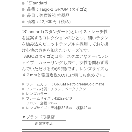
“S”tandard
品番：Taigo-2 GR/GM (タイゴ2)
品目：強度近視 推奨品
価格：42,900円（税込）
“S”tandard (スタンダート)というストレッチ性
を提案するコレクションのひとつ。細いチタン
を編み込んだニットテンプルを採用しており掛
け心地の良さを加えたシリーズです。
TAIGO2(タイゴ2)は少しスクエアなオーバルシ
ェイプ。カラーリングも男性、女性を問わず選
んでいただけるのが特徴です。レンズサイズも
４２mmと強度近視の方には特にお薦めです。
フレームカラー：GR/GM Retro green/Gold matte
フレーム材質：チタン、ベータチタン
レンズカラー：
フレームサイズ：42□22-140
フロント全幅138㎜
レンズサイズ：天地幅32.5㎜ 横幅42㎜
▼ブランド取扱店
新光堂本店