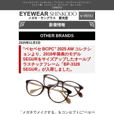
《フォーナインズ・ジャポニスム・アイヴァン・テイラーウィズリスペクト・
トレミー48・トムフォード・オークリー・タレックス》
正規販売店
MENU
メガネ・サングラス 新光堂
新着情報
OTHER BRANDS
2025年11月3日
“ベセペセ BCPC” 2025 AW コレクシ
ョンより、2016年発表のモデル
SEGURをサイズアップしたオールプ
ラスチックフレーム「BP-3328
SEGUR」が入荷しました。
「メガネでメイクする」をコンセプトに“ベセペ