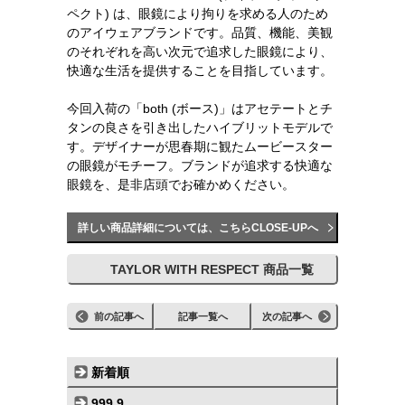
ペクト) は、眼鏡により拘りを求める人のため
のアイウェアブランドです。品質、機能、美観
のそれぞれを高い次元で追求した眼鏡により、
快適な生活を提供することを目指しています。
今回入荷の「both (ボース)」はアセテートとチ
タンの良さを引き出したハイブリットモデルで
す。デザイナーが思春期に観たムービースター
の眼鏡がモチーフ。ブランドが追求する快適な
眼鏡を、是非店頭でお確かめください。
詳しい商品詳細については、こちらCLOSE-UPへ
TAYLOR WITH RESPECT 商品一覧
前の記事へ
記事一覧へ
次の記事へ
新着順
999.9