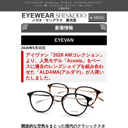
《フォーナインズ・ジャポニスム・アイヴァン・テイラーウィズリスペクト・
トレミー48・トムフォード・オークリー・タレックス》
正規販売店
MENU
メガネ・サングラス 新光堂
新着情報
EYEVAN
2026年5月30日
アイヴァン「2026 AWコレクション」
より、人気モデル「Acosta」をベー
スに過去のレンズシェイプを組み合わ
せた「ALDAMA(アルダマ)」が入荷い
たしました。
開放的な空気をまとった現代のクラシックスタ