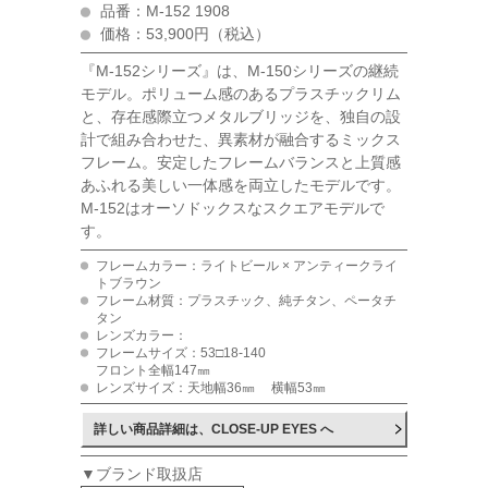
品番：M-152 1908
価格：53,900円（税込）
『M-152シリーズ』は、M-150シリーズの継続
モデル。ポリューム感のあるプラスチックリム
と、存在感際立つメタルブリッジを、独自の設
計で組み合わせた、異素材が融合するミックス
フレーム。安定したフレームバランスと上質感
あふれる美しい一体感を両立したモデルです。
M-152はオーソドックスなスクエアモデルで
す。
フレームカラー：ライトビール × アンティークライ
トブラウン
フレーム材質：プラスチック、純チタン、ペータチ
タン
レンズカラー：
フレームサイズ：53□18-140
フロント全幅147㎜
レンズサイズ：天地幅36㎜ 横幅53㎜
詳しい商品詳細は、CLOSE-UP EYES へ
▼ブランド取扱店