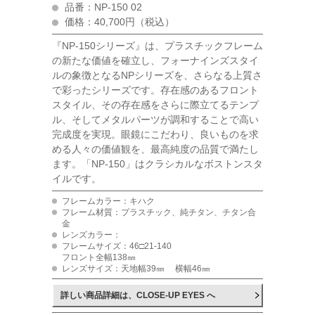
品番：NP-150 02
価格：40,700円（税込）
『NP-150シリーズ』は、プラスチックフレーム
の新たな価値を確立し、フォーナインズスタイ
ルの象徴となるNPシリーズを、さらなる上質さ
で彩ったシリーズです。存在感のあるフロント
スタイル、その存在感をさらに際立てるテンプ
ル、そしてメタルパーツが調和することで高い
完成度を実現。眼鏡にこだわり、良いものを求
める人々の価値観を、最高純度の品質で満たし
ます。「NP-150」はクラシカルなボストンスタ
イルです。
フレームカラー：キハク
フレーム材質：プラスチック、純チタン、チタン合
金
レンズカラー：
フレームサイズ：46□21-140
フロント全幅138㎜
レンズサイズ：天地幅39㎜ 横幅46㎜
詳しい商品詳細は、CLOSE-UP EYES へ