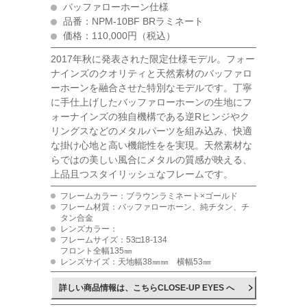
バッファローホーン仕様
品番：NPM-10BF BRラミネート
価格：110,000円（税込）
2017年秋に発表された限定仕様モデル。フォー
ナインズのクオリティと天然素材のバッファロ
ーホーンを融合させた特別なモデルです。丁寧
に手仕上げしたバッファローホーンの生地にフ
ォーナインズの独自機構である逆Rヒンジやク
リングスなどのメタルパーツを組み込み、快適
な掛け心地と高い機能性をを実現。天然素材な
らではの美しい風合にメタルの質感が映える、
上品且つスタイリッシュなフレームです。
フレームカラー：ブラウンラミネート×ゴールド
フレーム材質：バッファローホーン、純チタン、チ
タン合金
レンズカラー：
フレームサイズ：53□18-134
フロント全幅135㎜
レンズサイズ：天地幅38㎜㎜ 横幅53㎜
詳しい商品情報は、こちらCLOSE-UP EYES へ