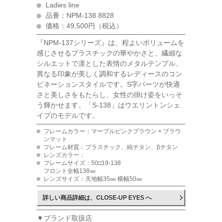
Ladies line
品番：NPM-138 8828
価格：49,500円（税込）
『NPM-137シリーズ』は、程よいボリュームを
感じさせるプラスチックの華やかさと、繊細な
シルエットで凛とした表情のメタルテンプル、
異なる印象が美しく調和するレディースのコン
ビネーションスタイルです。S字パーツが快適
さと美しさをもたらし、女性の掛け姿をいっそ
う輝かせます。「S-138」はウエリントンシェ
イプのモデルです。
フレームカラー：マーブルピンクブラウン × ブラウ
ンマット
フレーム材質：プラスチック、純チタン、βチタン
レンズカラー：
フレームサイズ：50□19-138
フロント全幅138㎜
レンズサイズ：天地幅35㎜ 横幅50㎜
詳しい商品詳細は、CLOSE-UP EYES へ
▼ブランド取扱店