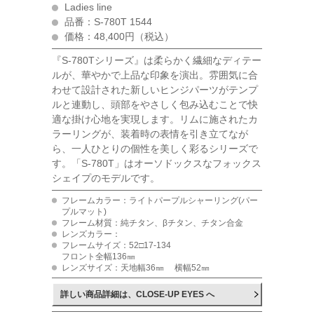
Ladies line
品番：S-780T 1544
価格：48,400円（税込）
『S-780Tシリーズ』は柔らかく繊細なディテー
ルが、華やかで上品な印象を演出。雰囲気に合
わせて設計された新しいヒンジパーツがテンプ
ルと連動し、頭部をやさしく包み込むことで快
適な掛け心地を実現します。リムに施されたカ
ラーリングが、装着時の表情を引き立てなが
ら、一人ひとりの個性を美しく彩るシリーズで
す。「S-780T」はオーソドックスなフォックス
シェイプのモデルです。
フレームカラー：ライトパープルシャーリング(パー
プルマット)
フレーム材質：純チタン、βチタン、チタン合金
レンズカラー：
フレームサイズ：52□17-134
フロント全幅136㎜
レンズサイズ：天地幅36㎜ 横幅52㎜
詳しい商品詳細は、CLOSE-UP EYES へ