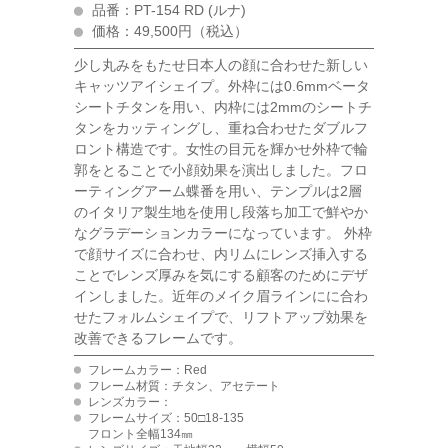
品番：PT-154 RD (ルナ)
価格：49,500円（税込）
少し丸みをもたせ日本人の顔に合わせた新しい
キャッツアイシェイプ。外枠には0.6mmベータ
シートチタンを用い、内枠には2mmのシートチ
タンをカッティングし、重ね合わせたダブルフ
ロント構造です。女性の目元を輝かせ外枠で輪
郭をとることで小顔効果を演出しました。フロ
ーティングアーム蝶番を用い、テンプルは2層
のイタリア製生地を使用し段落ち加工で鮮やか
なグラデーションカラーになっています。 外枠
で顔サイズに合わせ、内リムにレンズ挿入する
ことでレンズ厚みを気にする顧客のためにデザ
インしました。近年のメイク眉ラインにに合わ
せたフォルムシェイプで、リフトアップ効果を
改善できるフレームです。
フレームカラー：Red
フレーム材質：チタン、アセテート
レンズカラー：
フレームサイズ：50□18-135
フロント全幅134㎜