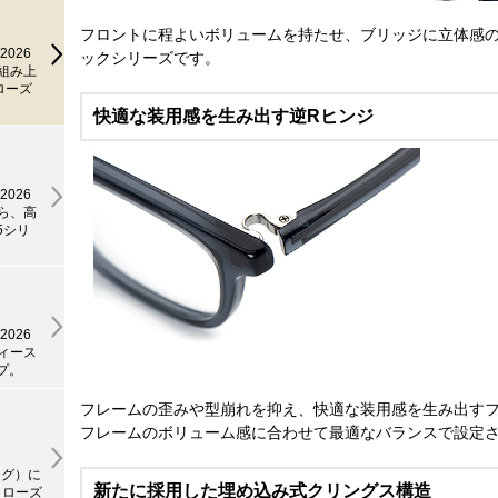
フロントに程よいボリュームを持たせ、ブリッジに立体感
2026
ックシリーズです。
で組み上
ローズ
快適な装用感を生み出す逆Rヒンジ
2026
がら、高
5シリ
2026
ディース
プ。
フレームの歪みや型崩れを抑え、快適な装用感を生み出すフ
フレームのボリューム感に合わせて最適なバランスで設定
ング）に
新たに採用した埋め込み式クリングス構造
クローズ