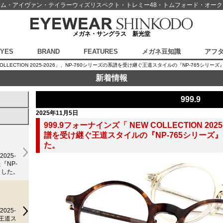
スム・アイヴァン・テイラーウィズリスペクト・
トレミー48・トムフォード・オー
メガネ・サングラス 新光堂
EYES
BRAND
FEATURES
メガネ豆知識
アフ
COLLECTION 2025-2026」、NP-760シリーズの系譜を受け継ぐ王道スタイルの『NP-765シリ
新着情報
999.9
2025年11月5日
999.9フォーナインズ「 NEW COLLECTION 202
譜を受け継ぐ王道スタイルの『NP-765シリーズ』
た。
025-
『NP-
ました。
025-
ぐ王道ス