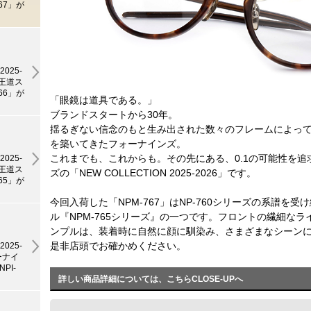
67」が
025-
ぐ王道ス
66」が
「眼鏡は道具である。」
ブランドスタートから30年。
揺るぎない信念のもと生み出された数々のフレームによっ
を築いてきたフォーナインズ。
これまでも、これからも。その先にある、0.1の可能性を
025-
ぐ王道ス
ズの「NEW COLLECTION 2025-2026」です。
65」が
今回入荷した「NPM-767」はNP-760シリーズの系譜を
ル『NPM-765シリーズ』の一つです。フロントの繊細な
ンプルは、装着時に自然に顔に馴染み、さまざまなシーン
是非店頭でお確かめください。
025-
ーナイ
PI-
詳しい商品詳細については、こちらCLOSE-UPへ