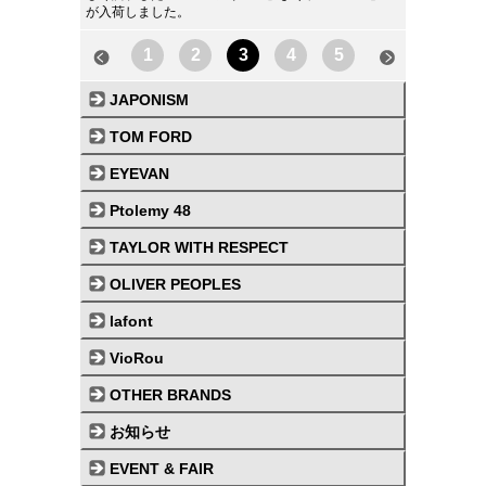
が入荷しました。
1
2
3
4
5
JAPONISM
TOM FORD
EYEVAN
Ptolemy 48
TAYLOR WITH RESPECT
OLIVER PEOPLES
lafont
VioRou
OTHER BRANDS
お知らせ
EVENT & FAIR